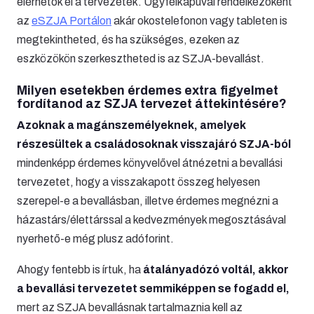
elérhetők el a tervezetek. Ügyfélkapuval rendelkezőként
az
eSZJA Portálon
akár okostelefonon vagy tableten is
megtekintheted, és ha szükséges, ezeken az
eszközökön szerkesztheted is az SZJA-bevallást.
Milyen esetekben érdemes extra figyelmet
fordítanod az SZJA tervezet áttekintésére?
Azoknak a magánszemélyeknek, amelyek
részesültek a családosoknak visszajáró SZJA-ból
mindenképp érdemes könyvelővel átnézetni a bevallási
tervezetet, hogy a visszakapott összeg helyesen
szerepel-e a bevallásban, illetve érdemes megnézni a
házastárs/élettárssal a kedvezmények megosztásával
nyerhető-e még plusz adóforint.
Ahogy fentebb is írtuk, ha
átalányadózó voltál, akkor
a bevallási tervezetet semmiképpen se fogadd el,
mert az SZJA bevallásnak tartalmaznia kell az