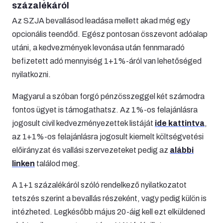
százalékáról
Az SZJA bevallásod leadása mellett akad még egy
opcionális teendőd. Egész pontosan összevont adóalap
utáni, a kedvezmények levonása után fennmaradó
befizetett adó mennyiség 1+1%-áról van lehetőséged
nyilatkozni.
Magyarul a szóban forgó pénzösszeggel két számodra
fontos ügyet is támogathatsz. Az 1%-os felajánlásra
jogosult civil kedvezményezettek listáját
ide kattintva
,
az 1+1%-os felajánlásra jogosult kiemelt költségvetési
előirányzat és vallási szervezeteket pedig az
alábbi
linken
találod meg.
A 1+1 százalékáról szóló rendelkező nyilatkozatot
tetszés szerint a bevallás részeként, vagy pedig külön is
intézheted. Legkésőbb május 20-áig kell ezt elküldened