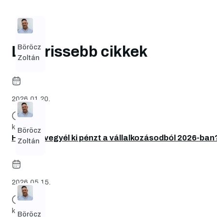
Böröcz
Legfrissebb cikkek
Zoltán
2026.01.20.
kb. 7 perc
Böröcz
Hogyan vegyél ki pénzt a vállalkozásodból 2026-ban
Zoltán
2026.05.15.
kb. 6 perc
Böröcz