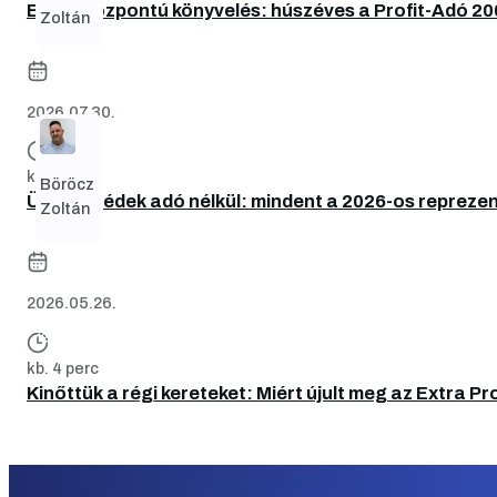
Emberközpontú könyvelés: húszéves a Profit-Adó 20
Zoltán
2026.07.30.
kb. 3 perc
Böröcz
Üzleti ebédek adó nélkül: mindent a 2026-os reprez
Zoltán
2026.05.26.
kb. 4 perc
Kinőttük a régi kereteket: Miért újult meg az Extra Pr