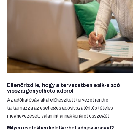
Ellenőrizd le, hogy a tervezetben esik-e szó
visszaigényelhető adóról
Az adóhatóság által előkészített tervezet rendre
tartalmazza az esetleges adóvisszatérítés tételes
megnevezését, valamint annak konkrét összegét.
Milyen esetekben keletkezhet adójóváírásod?