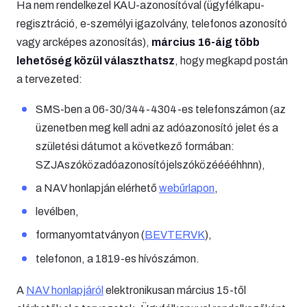
Ha nem rendelkezel KAÜ-azonosítóval (ügyfélkapu-
regisztráció, e-személyi igazolvány, telefonos azonosító
vagy arcképes azonosítás),
március 16-áig több
lehetőség közül választhatsz
, hogy megkapd postán
a tervezeted:
SMS-ben a 06-30/344-4304-es telefonszámon (az
üzenetben meg kell adni az adóazonosító jelet és a
születési dátumot a következő formában:
SZJAszóközadóazonosítójelszóközééééhhnn),
a NAV honlapján elérhető
webűrlapon
,
levélben,
formanyomtatványon (
BEVTERVK
),
telefonon, a 1819-es hívószámon.
A
NAV honlapjáról
elektronikusan március 15-től