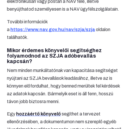
elektronikusan vagy postán a NAV felé, illetve
benyújthatod személyesen is a NAV ügyfélszolgálatain.
További információk
a
https://www.nav.gov.hu/nav/szja/szja
oldalon
találhatók.
Mikor érdemes könyvelői segítséghez
folyamodnod
az SZJA adóbevallás
kapcsán?
Nem minden munkáltatónak van kapacitása segítséget
nyújtani az SZJA bevallások leadásához, illetve az is
könnyen előfordulhat, hogy benned merültek fel kérdések
az adatok kapcsán. Bármelyik eset is áll fenn, hosszú
távon jobb biztosra menni.
Egy
hozzáértő könyvelő
segíthet a tervezet
ellenőrzésében, a dokumentumon nem szereplő egyéb