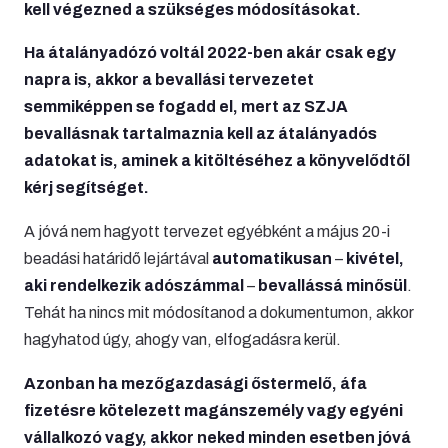
kell végezned a szükséges módosításokat.
Ha átalányadózó voltál 2022-ben akár csak egy
napra is, akkor a bevallási tervezetet
semmiképpen se fogadd el, mert az SZJA
bevallásnak tartalmaznia kell az átalányadós
adatokat is, aminek a kitöltéséhez a könyvelődtől
kérj segítséget.
A jóvá nem hagyott tervezet egyébként a május 20-i
beadási határidő lejártával
automatikusan
–
kivétel,
aki rendelkezik adószámmal
–
bevallássá minősül
.
Tehát ha nincs mit módosítanod a dokumentumon, akkor
hagyhatod úgy, ahogy van, elfogadásra kerül.
Azonban ha mezőgazdasági őstermelő, áfa
fizetésre kötelezett magánszemély vagy egyéni
vállalkozó vagy, akkor neked minden esetben jóvá