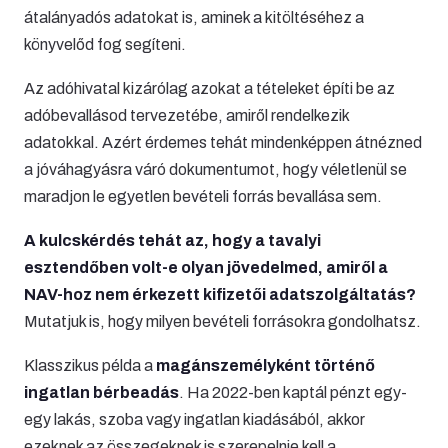
átalányadós adatokat is, aminek a kitöltéséhez a
könyvelőd fog segíteni.
Az adóhivatal kizárólag azokat a tételeket építi be az
adóbevallásod tervezetébe, amiről rendelkezik
adatokkal. Azért érdemes tehát mindenképpen átnézned
a jóváhagyásra váró dokumentumot, hogy véletlenül se
maradjon le egyetlen bevételi forrás bevallása sem.
A kulcskérdés tehát az, hogy a tavalyi
esztendőben volt-e olyan jövedelmed, amiről a
NAV-hoz nem érkezett kifizetői adatszolgáltatás?
Mutatjuk is, hogy milyen bevételi forrásokra gondolhatsz.
Klasszikus példa a
magánszemélyként történő
ingatlan bérbeadás
. Ha 2022-ben kaptál pénzt egy-
egy lakás, szoba vagy ingatlan kiadásából, akkor
ezeknek az összegeknek is szerepelnie kell a