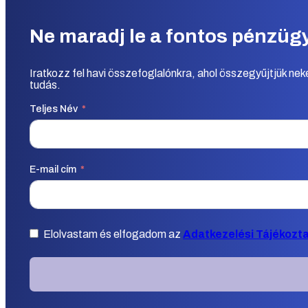
Ne maradj le a fontos pénzügyi
Iratkozz fel havi összefoglalónkra, ahol összegyűjtjük ne
tudás.
Teljes Név
E-mail cím
Elolvastam és elfogadom az
Adatkezelési Tájékozt