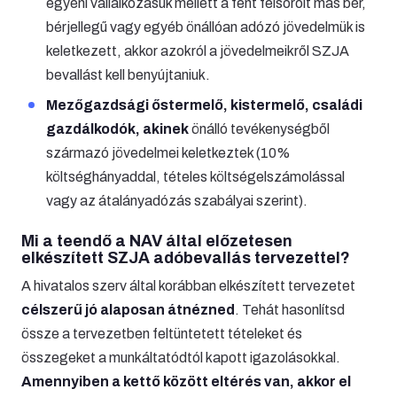
egyéni vállalkozásuk mellett a fent felsorolt más bér,
bérjellegű vagy egyéb önállóan adózó jövedelmük is
keletkezett, akkor azokról a jövedelmeikről SZJA
bevallást kell benyújtaniuk.
Mezőgazdsági őstermelő, kistermelő, családi
gazdálkodók, akinek
önálló tevékenységből
származó jövedelmei keletkeztek (10%
költséghányaddal, tételes költségelszámolással
vagy az átalányadózás szabályai szerint).
Mi a teendő a NAV által előzetesen
elkészített SZJA adóbevallás tervezettel?
A hivatalos szerv által korábban elkészített tervezetet
célszerű jó alaposan átnézned
. Tehát hasonlítsd
össze a tervezetben feltüntetett tételeket és
összegeket a munkáltatódtól kapott igazolásokkal.
Amennyiben a kettő között eltérés van, akkor el