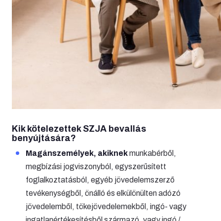
Kik
kötelezettek
SZJA bevallás
benyújtására?
Magánszemélyek, akiknek
munkabérből,
megbízási jogviszonyból, egyszerűsített
foglalkoztatásból, egyéb jövedelemszerző
tevékenységből, önálló és elkülönülten adózó
jövedelemből, tökejövedelemekből, ingó- vagy
ingatlanértékesítésből származó, vagy ingó /