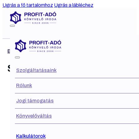
Ugrás a fő tartalomhoz
Ugrás a lábléchez
Blog
SZJA 2023
Szolgáltatásaink
Rólunk
Jogi támogatás
Könyvelőváltás
Kalkulátorok