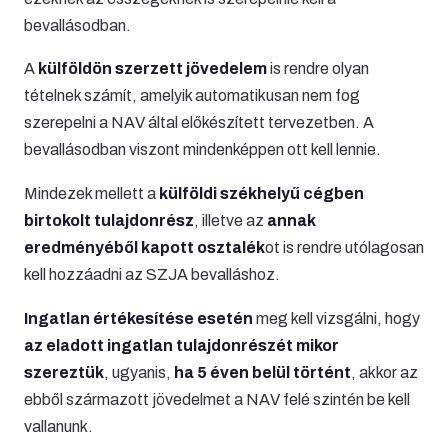
bevallásodban.
A
külföldön szerzett jövedelem
is rendre olyan
tételnek számít, amelyik automatikusan nem fog
szerepelni a NAV által előkészített tervezetben. A
bevallásodban viszont mindenképpen ott kell lennie.
Mindezek mellett a
külföldi székhelyű cégben
birtokolt tulajdonrész
, illetve az
annak
eredményéből kapott osztalék
ot is rendre utólagosan
kell hozzáadni az SZJA bevalláshoz.
Ingatlan értékesítése esetén
meg kell vizsgálni, hogy
az eladott ingatlan tulajdonrészét mikor
szereztük
, ugyanis,
ha 5 éven belül történt
, akkor az
ebből származott jövedelmet a NAV felé szintén be kell
vallanunk.