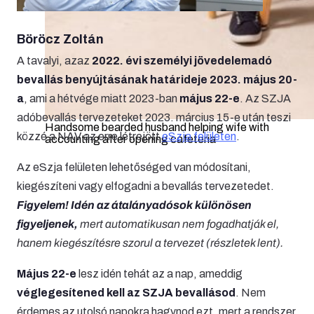
Böröcz Zoltán
A tavalyi, azaz
2022. évi személyi jövedelemadó
bevallás benyújtásának határideje 2023. május 20-
a
, ami a hétvége miatt 2023-ban
május 22-e
. Az SZJA
adóbevallás tervezeteket 2023. március 15-e után teszi
Handsome bearded husband helping wife with
közzé a NAV az erre létrejött
eSzja felületen
.
accounting after opening cafeteria
Az eSzja felületen lehetőséged van módosítani,
kiegészíteni vagy elfogadni a bevallás tervezetedet.
Figyelem! Idén az átalányadósok különösen
figyeljenek,
mert automatikusan nem fogadhatják el,
hanem kiegészítésre szorul a tervezet (részletek lent).
Május 22-e
lesz idén tehát az a nap, ameddig
véglegesítened kell az SZJA bevallásod
. Nem
érdemes az utolsó napokra hagynod ezt, mert a rendszer