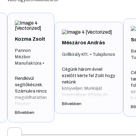
Somogyiné Pintér Lív
Mészáros András
Bakony Pack ‘98 Bt. •
Grillkirály Kft. • Tulajdonos
Tulajdonos
Cégünk három évvel
Cégvezetőként fontosna
ezelőtt kérte fel Zolit hogy
tartom, hogy a
nekünk
folyamatosan változó jogi
könyveljen. Munkáját
számviteli környezetben,
maximálisan áthatja és
biztonságban tudjam 20
meghatározza a
Bővebben
éves múltra visszatekintő
Bővebben
precizitás, pontosság,
vállalkozásunkat.
rugalmasság és jókedv.
Olyan könyvelőirodát
Különösen precíz a
kerestem, ahol nem rám
…
számlákat és egyéb
hárul minden adminisztrat