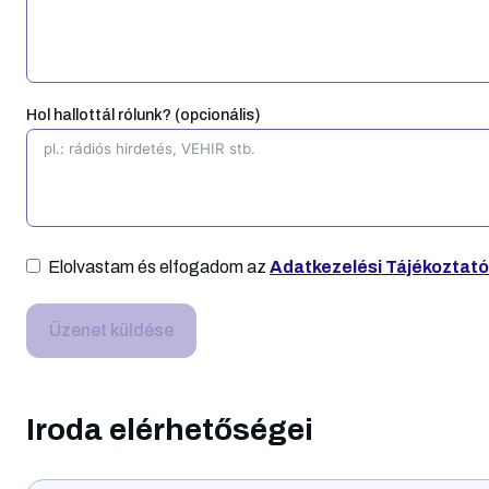
megoldásában. – Korszer
sokat lendít bármely
informatikai
vállalkozáson.
eszközökkel, körültekintő
naprakész
tudással támogatják a
Hol hallottál rólunk? (opcionális)
vállalkozásunkat. – Ponto
és precíz a
munkavégzésük és
számomra egy új élmény,
hogy kötelezettségeinkrő
szóló adatszolgáltatásuk
jóval határidő előtt már
Elolvastam és elfogadom az
Adatkezelési Tájékoztató
rendelkezésünkre áll. – N
utolsó sorban említeném,
hogy „Zolik” 🙂 fiatalosak,
Üzenet küldése
lendületesek és rendkívül
udvariasak. Hosszú távra
tervezünk Velük. 🙂
Iroda elérhetőségei