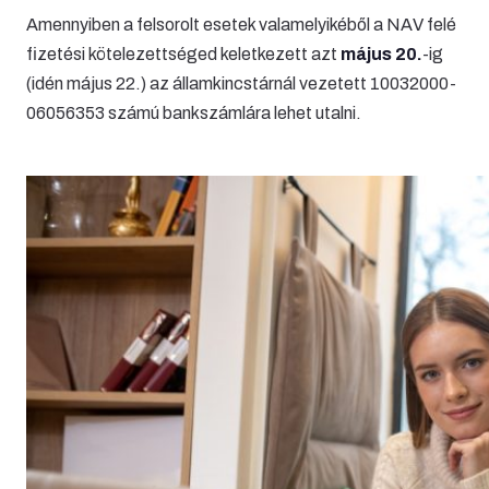
Amennyiben a felsorolt esetek valamelyikéből a NAV felé
fizetési kötelezettséged keletkezett azt
május 20.
-ig
(idén május 22.) az államkincstárnál vezetett 10032000-
06056353 számú bankszámlára lehet utalni.