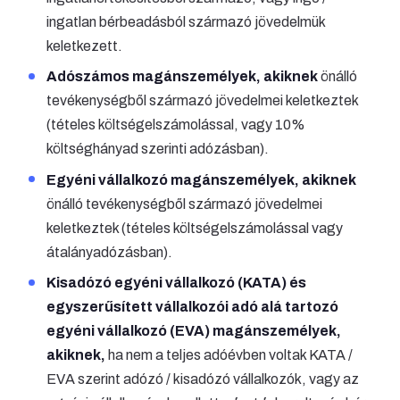
ingatlan bérbeadásból származó jövedelmük
keletkezett.
Adószámos magánszemélyek, akiknek
önálló
tevékenységből származó jövedelmei keletkeztek
(tételes költségelszámolással, vagy 10%
költséghányad szerinti adózásban).
Egyéni vállalkozó magánszemélyek, akiknek
önálló tevékenységből származó jövedelmei
keletkeztek (tételes költségelszámolással vagy
átalányadózásban).
Kisadózó egyéni vállalkozó (KATA) és
egyszerűsített vállalkozói adó alá tartozó
egyéni vállalkozó (EVA) magánszemélyek,
akiknek,
ha nem a teljes adóévben voltak KATA /
EVA szerint adózó / kisadózó vállalkozók, vagy az