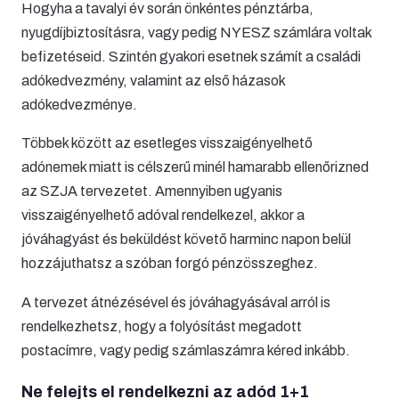
Hogyha a tavalyi év során önkéntes pénztárba,
nyugdíjbiztosításra, vagy pedig NYESZ számlára voltak
befizetéseid. Szintén gyakori esetnek számít a családi
adókedvezmény, valamint az első házasok
adókedvezménye.
Többek között az esetleges visszaigényelhető
adónemek miatt is célszerű minél hamarabb ellenőrizned
az SZJA tervezetet. Amennyiben ugyanis
visszaigényelhető adóval rendelkezel, akkor a
jóváhagyást és beküldést követő harminc napon belül
hozzájuthatsz a szóban forgó pénzösszeghez.
A tervezet átnézésével és jóváhagyásával arról is
rendelkezhetsz, hogy a folyósítást megadott
postacímre, vagy pedig számlaszámra kéred inkább.
Ne felejts el rendelkezni az adód 1+1