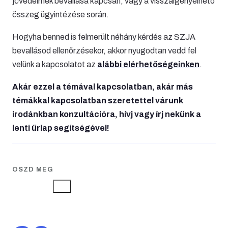
jövedelmek bevallása kapcsán, vagy a visszaigényelhető
összeg ügyintézése során.
Hogyha benned is felmerült néhány kérdés az SZJA
bevallásod ellenőrzésekor, akkor nyugodtan vedd fel
velünk a kapcsolatot az
alábbi elérhetőségeinken
.
Akár ezzel a témával kapcsolatban, akár más
témákkal kapcsolatban szeretettel várunk
irodánkban konzultációra, hívj vagy írj nekünk a
lenti űrlap segítségével!
OSZD MEG