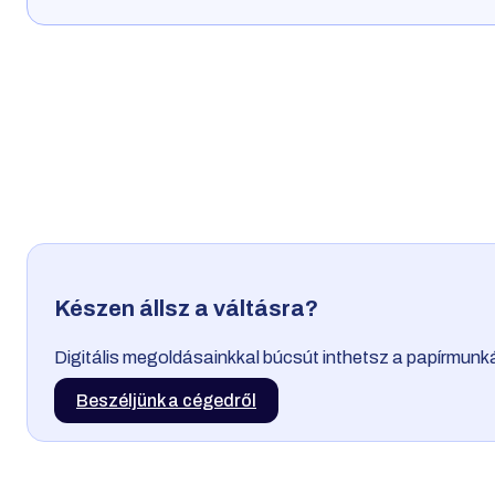
Készen állsz a váltásra?
Digitális megoldásainkkal búcsút inthetsz a papírmun
Beszéljünk a cégedről