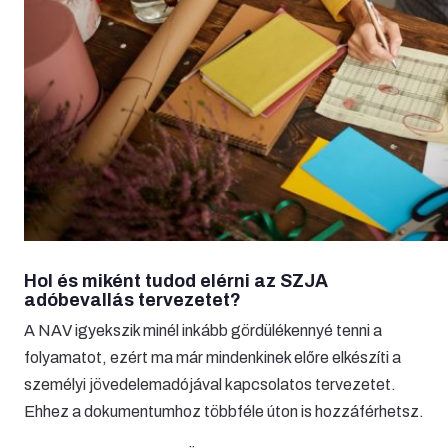
Hol és miként tudod elérni az SZJA
adóbevallás tervezetet?
A NAV igyekszik minél inkább gördülékennyé tenni a
folyamatot, ezért ma már mindenkinek előre elkészíti a
személyi jövedelemadójával kapcsolatos tervezetet.
Ehhez a dokumentumhoz többféle úton is hozzáférhetsz.