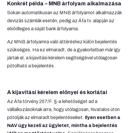
Konkrét példa – MNB árfolyam alkalmazása
Sokan automatikusan az MNB árfolyamot alkalmazzák
devizás számlák esetén, pedig az Áfa tv. alapján az
elsődleges a saját bank árfolyama.
Az MNB árfolyamra való áttéréshez külön bejelentés
szükséges. Ha ez elmaradt, de a gyakorlatban már így
jártak el, a kijavítási kérelem segítségével utólagosan
pótolható a bejelentés.
A kijavítási kérelem előnyei és korlátai
Az Áfa törvény 257/F. §-a lehetőséget ad a
vállalkozásoknak arra, hogy utólagosan, hivatalos úton
pótolják az elmaradt bejelentéseiket.
Ilyen esetben a
NAV úgy kezeli az ügyletet, mintha a bejelentés