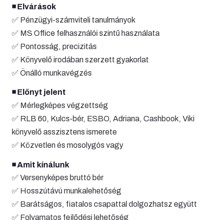
◾️ Elvárások
✅ Pénzügyi-számviteli tanulmányok
✅ MS Office felhasználói szintű használata
✅ Pontosság, precizitás
✅ Könyvelő irodában szerzett gyakorlat
✅ Önálló munkavégzés
◾️ Előnyt jelent
✅ Mérlegképes végzettség
✅ RLB 60, Kulcs-bér, ESBO, Adriana, Cashbook, Viki
könyvelő asszisztens ismerete
✅ Közvetlen és mosolygós vagy
◾️ Amit kínálunk
✅ Versenyképes bruttó bér
✅ Hosszútávú munkalehetőség
✅ Barátságos, fiatalos csapattal dolgozhatsz együtt
✅ Folyamatos fejlődési lehetőség