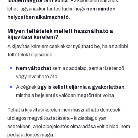
időben megtörtént volna
. Ez különösen hasznos
lehet, ugyanakkor fontos tudni, hogy
nem minden
helyzetben alkalmazható
.
Milyen feltételek mellett használható a
kijavítási kérelem?
A kijavítási kérelem csak akkor nyújtható be, ha az alábbi
feltételek teljesülnek:
Nem változhat
sem az adóalap, sem a fizetendő
vagy levonható áfa.
A cégnek
úgy is kellett eljárnia a gyakorlatban
,
mintha a bejelentés valóban megtörtént volna.
Tehát a kijavítási kérelem nem használható döntések
utólagos megváltoztatására – kizárólag olyan
esetekben, ahol a bejelentés elmaradása volt a hiba, nem
pedig a döntés maga.