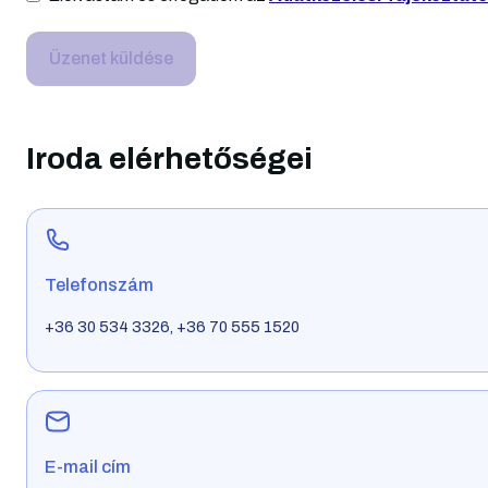
rendelkezésünkre áll. – N
utolsó sorban említeném,
Üzenet küldése
hogy „Zolik” 🙂 fiatalosak,
lendületesek és rendkívül
udvariasak. Hosszú távra
tervezünk Velük. 🙂
Iroda elérhetőségei
Telefonszám
+36 30 534 3326, +36 70 555 1520
E-mail cím