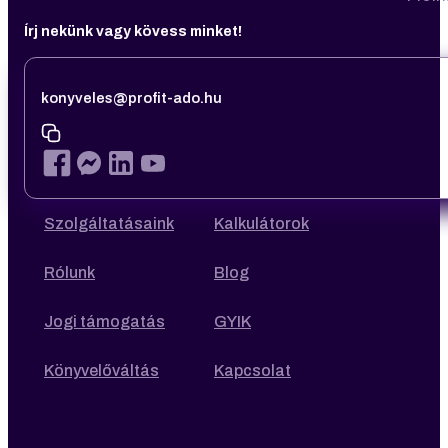
Írj nekünk vagy kövess minket!
konyveles@profit-ado.hu
Szolgáltatásaink
Kalkulátorok
Rólunk
Blog
Jogi támogatás
GYIK
Könyvelőváltás
Kapcsolat