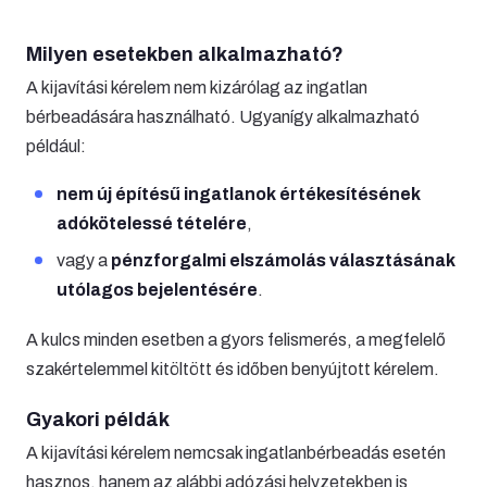
Milyen esetekben alkalmazható?
A kijavítási kérelem nem kizárólag az ingatlan
bérbeadására használható. Ugyanígy alkalmazható
például:
nem új építésű ingatlanok értékesítésének
adókötelessé tételére
,
vagy a
pénzforgalmi elszámolás választásának
utólagos bejelentésére
.
A kulcs minden esetben a gyors felismerés, a megfelelő
szakértelemmel kitöltött és időben benyújtott kérelem.
Gyakori példák
A kijavítási kérelem nemcsak ingatlanbérbeadás esetén
hasznos, hanem az alábbi adózási helyzetekben is