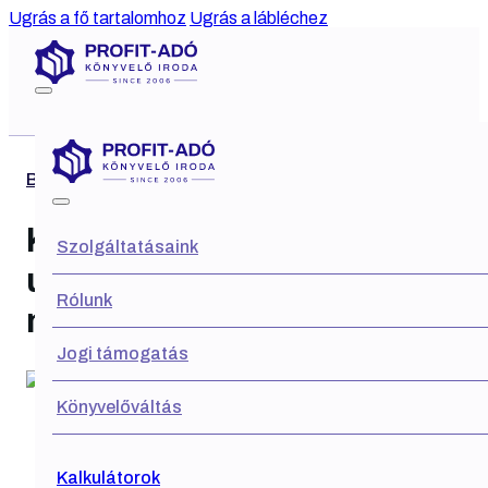
Ugrás a fő tartalomhoz
Ugrás a lábléchez
Blog
Kijavítási kérelem:
Szolgáltatásaink
utólagos segítség adózási
Rólunk
mulasztás esetén
Jogi támogatás
Könyvelőváltás
Kalkulátorok