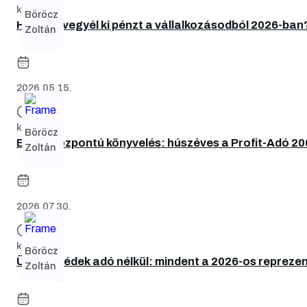
kb. 7 perc
Böröcz
Hogyan vegyél ki pénzt a vállalkozásodból 2026-ban
Zoltán
2026.05.15.
kb. 6 perc
Böröcz
Emberközpontú könyvelés: húszéves a Profit-Adó 20
Zoltán
2026.07.30.
kb. 3 perc
Böröcz
Üzleti ebédek adó nélkül: mindent a 2026-os reprez
Zoltán