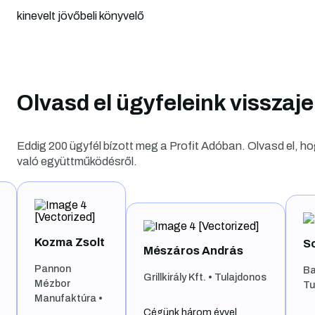
kinevelt jövőbeli könyvelő
Olvasd el ügyfeleink visszaje
Eddig 200 ügyfél bízott meg a Profit Adóban. Olvasd el, ho
való együttműködésről.
Somogyiné Pintér Lív
Mészáros András
Bakony Pack ‘98 Bt. •
Grillkirály Kft. • Tulajdonos
Tulajdonos
Cégünk három évvel