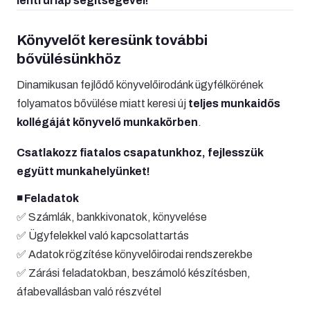
lenti űrlap segítségével!
Könyvelőt keresünk további
bővülésünkhöz
Dinamikusan fejlődő könyvelőirodánk ügyfélkörének
folyamatos bővülése miatt keresi új
teljes munkaidős
kollégáját könyvelő munkakörben
.
Csatlakozz fiatalos csapatunkhoz, fejlesszük
együtt munkahelyünket!
◾️ Feladatok
✅ Számlák, bankkivonatok, könyvelése
✅ Ügyfelekkel való kapcsolattartás
✅ Adatok rögzítése könyvelőirodai rendszerekbe
✅ Zárási feladatokban, beszámoló készítésben,
áfabevallásban való részvétel