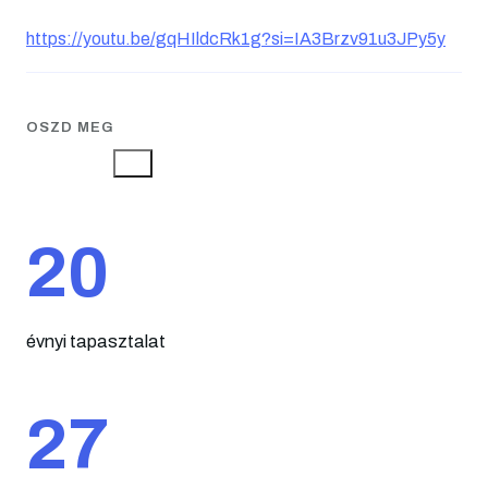
https://youtu.be/gqHIldcRk1g?si=IA3Brzv91u3JPy5y
OSZD MEG
20
évnyi tapasztalat
27