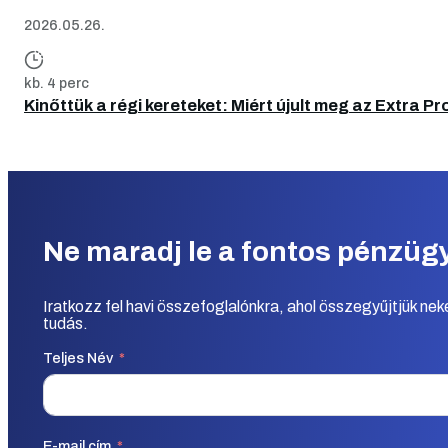
2026.05.26.
kb. 4 perc
Kinőttük a régi kereteket: Miért újult meg az Extra Pr
Ne maradj le a fontos pénzügyi
Iratkozz fel havi összefoglalónkra, ahol összegyűjtjük ne
tudás.
Teljes Név
E-mail cím