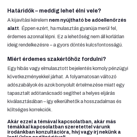
Határidők – meddig lehet élni vele?
A kijavítási kérelem
nem nyújtható be adóellenőrzés
alatt
. Éppen ezért, ha mulasztás gyanúja merül fel,
érdemes azonnal lépni. Ez a lehetőség nem áll korlátlan
ideig rendelkezésre – a gyors döntés kulcsfontosságú.
Miért érdemes szakértőhöz fordulni?
Egy hibás vagy elmulasztott bejelentés komoly pénzügyi
következményekkel járhat. A folyamatosan változó
adószabályok és azok bonyolult értelmezése miatt egy
tapasztalt adótanácsadó segíthet a helyes eljárás
kiválasztásában – így elkerülhetők a hosszadalmas és
költséges korrekciók.
Akár ezzel a témával kapcsolatban, akár más
témákkal kapcsolatban szeretettel várunk
irodánkban konzultációra, hívj vagy írj nekünk a