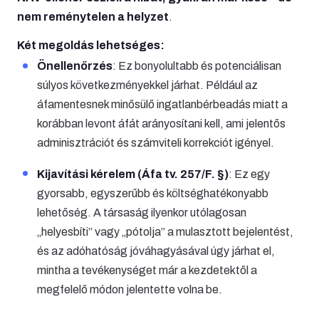
nem reménytelen a helyzet
.
Két megoldás lehetséges:
Önellenőrzés
: Ez bonyolultabb és potenciálisan
súlyos következményekkel járhat. Például az
áfamentesnek minősülő ingatlanbérbeadás miatt a
korábban levont áfát arányosítani kell, ami jelentős
adminisztrációt és számviteli korrekciót igényel.
Kijavítási kérelem (Áfa tv. 257/F. §)
: Ez egy
gyorsabb, egyszerűbb és költséghatékonyabb
lehetőség. A társaság ilyenkor utólagosan
„helyesbíti” vagy „pótolja” a mulasztott bejelentést,
és az adóhatóság jóváhagyásával úgy járhat el,
mintha a tevékenységet már a kezdetektől a
megfelelő módon jelentette volna be.