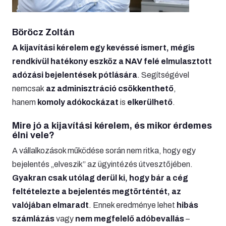
Böröcz Zoltán
A kijavítási kérelem egy kevéssé ismert, mégis
rendkívül hatékony eszköz a NAV felé elmulasztott
adózási bejelentések pótlására
. Segítségével
nemcsak
az adminisztráció csökkenthető
,
hanem
komoly adókockázat
is
elkerülhető
.
Mire jó a kijavítási kérelem, és mikor érdemes
élni vele?
A vállalkozások működése során nem ritka, hogy egy
bejelentés „elveszik” az ügyintézés útvesztőjében.
Gyakran csak utólag derül ki, hogy bár a cég
feltételezte a bejelentés megtörténtét, az
valójában elmaradt
. Ennek eredménye lehet
hibás
számlázás
vagy
nem megfelelő adóbevallás
–