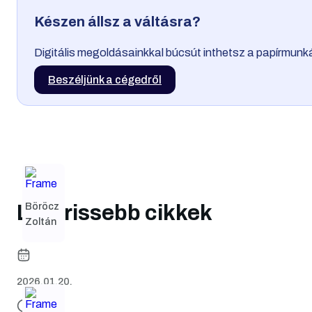
Készen állsz a váltásra?
Digitális megoldásainkkal búcsút inthetsz a papírmun
Beszéljünk a cégedről
Böröcz
Legfrissebb cikkek
Zoltán
2026.01.20.