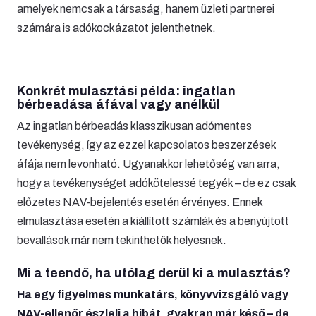
amelyek nemcsak a társaság, hanem üzleti partnerei
számára is adókockázatot jelenthetnek.
Konkrét mulasztási példa: ingatlan
bérbeadása áfával vagy anélkül
Az ingatlan bérbeadás klasszikusan adómentes
tevékenység, így az ezzel kapcsolatos beszerzések
áfája nem levonható. Ugyanakkor lehetőség van arra,
hogy a tevékenységet adókötelessé tegyék – de ez csak
előzetes NAV-bejelentés esetén érvényes. Ennek
elmulasztása esetén a kiállított számlák és a benyújtott
bevallások már nem tekinthetők helyesnek.
Mi a teendő, ha utólag derül ki a mulasztás?
Ha egy figyelmes munkatárs, könyvvizsgáló vagy
NAV-ellenőr észleli a hibát, gyakran már késő – de