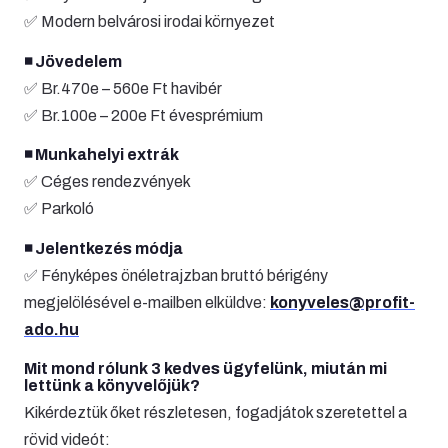
✅ Modern belvárosi irodai környezet
◾️ Jövedelem
✅ Br.470e – 560e Ft havibér
✅ Br.100e – 200e Ft évesprémium
◾️ Munkahelyi extrák
✅ Céges rendezvények
✅ Parkoló
◾️ Jelentkezés módja
✅ Fényképes önéletrajzban bruttó bérigény
megjelölésével e-mailben elküldve:
konyveles@profit-
ado.hu
Mit mond rólunk 3 kedves ügyfelünk, miután mi
lettünk a könyvelőjük?
Kikérdeztük őket részletesen, fogadjátok szeretettel a
rövid videót: