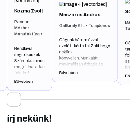
Kozma Zsolt
So
Mészáros András
Pannon
Ba
Grillkirály Kft. • Tulajdonos
Mézbor
Tu
Manufaktúra •
Cégünk három évvel
Cé
ezelőtt kérte fel Zolit hogy
Rendkívül
ta
nekünk
segítőkészek.
fo
könyveljen. Munkáját
Számukra nincs
sz
maximálisan áthatja és
megoldhatatlan
bi
meghatározza a
feladat!
Bővebben
év
Bő
precizitás, pontosság,
Szükség
vá
Bővebben
rugalmasság és jókedv.
esetén – akár
Ol
még késő este
Különösen precíz a
ke
is – hasznos
számlákat és egyéb
há
tanácsokkal
dokumentumokat illetően,
fe
szolgálnak.
amiket havonta le kell
sű
írj nekünk!
adnom. Szigorúan és
sz
kegyetlenül behajtja rajtam
Íg
minden hónapban. Minden