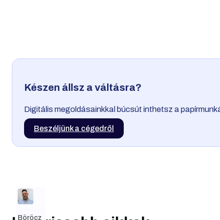
Készen állsz a váltásra?
Digitális megoldásainkkal búcsút inthetsz a papírmun
Beszéljünk a cégedről
Böröcz