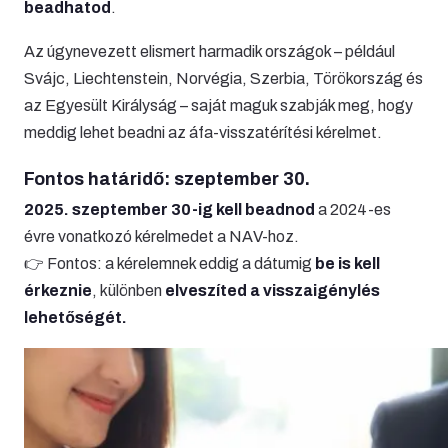
beadhatod
.
Az úgynevezett elismert harmadik országok – például
Svájc, Liechtenstein, Norvégia, Szerbia, Törökország és
az Egyesült Királyság – saját maguk szabják meg, hogy
meddig lehet beadni az áfa-visszatérítési kérelmet.
Fontos határidő: szeptember 30.
2025. szeptember 30-ig kell beadnod
a 2024-es
évre vonatkozó kérelmedet a NAV-hoz.
👉 Fontos: a kérelemnek eddig a dátumig
be is kell
érkeznie
, különben
elveszíted a visszaigénylés
lehetőségét.