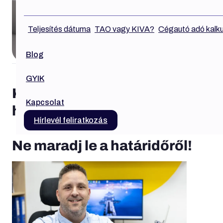
Teljesítés dátuma
TAO vagy KIVA?
Cégautó adó kalku
Blog
GYIK
Külföldi áfa visszaigénylés
Kapcsolat
határideje: szeptember 30.
Hírlevél feliratkozás
Ne maradj le a határidőről!