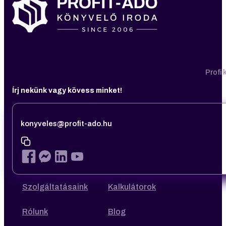
Profi
Írj nekünk vagy kövess minket!
konyveles@profit-ado.hu
Szolgáltatásaink
Kalkulátorok
Rólunk
Blog