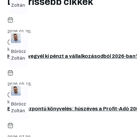
Legfrissebb cikkek
Zoltán
2026.01.20.
kb. 7 perc
Böröcz
Hogyan vegyél ki pénzt a vállalkozásodból 2026-ban
Zoltán
2026.05.15.
kb. 6 perc
Böröcz
Emberközpontú könyvelés: húszéves a Profit-Adó 20
Zoltán
2026.07.30.