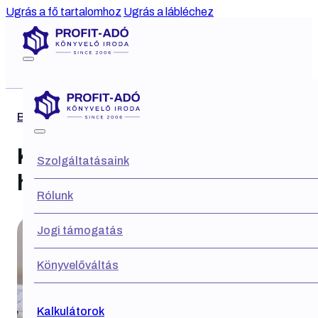
Ugrás a fő tartalomhoz
Ugrás a lábléchez
Blog
Külföldi áfa visszaigénylés
Szolgáltatásaink
határideje: szeptember 30.
Rólunk
Jogi támogatás
Könyvelőváltás
Kalkulátorok