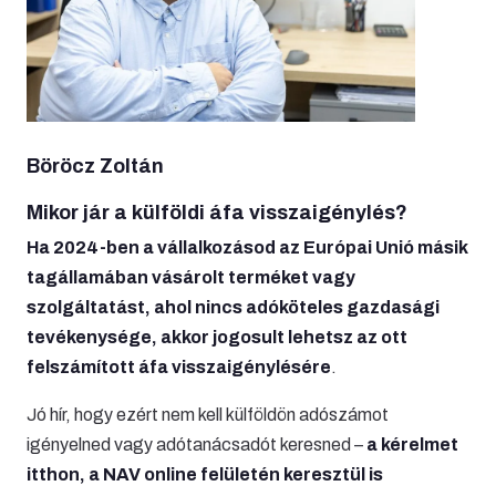
Böröcz Zoltán
Mikor jár a külföldi áfa visszaigénylés?
Ha 2024-ben a vállalkozásod az Európai Unió másik
tagállamában vásárolt terméket vagy
szolgáltatást, ahol nincs adóköteles gazdasági
tevékenysége, akkor jogosult lehetsz az ott
felszámított áfa visszaigénylésére
.
Jó hír, hogy ezért nem kell külföldön adószámot
igényelned vagy adótanácsadót keresned –
a kérelmet
itthon, a NAV online felületén keresztül is