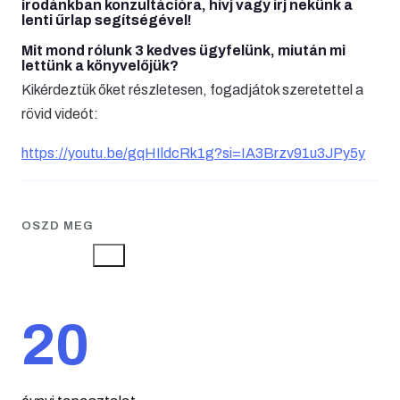
irodánkban konzultációra, hívj vagy írj nekünk a
lenti űrlap segítségével!
Mit mond rólunk 3 kedves ügyfelünk, miután mi
lettünk a könyvelőjük?
Kikérdeztük őket részletesen, fogadjátok szeretettel a
rövid videót:
https://youtu.be/gqHIldcRk1g?si=IA3Brzv91u3JPy5y
OSZD MEG
20