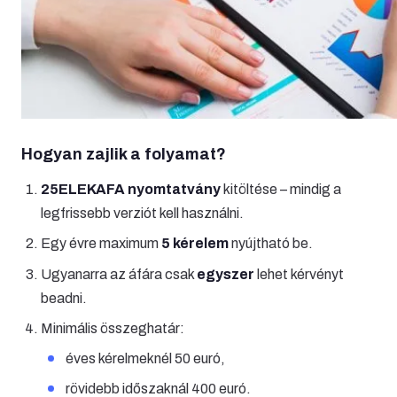
Hogyan zajlik a folyamat?
25ELEKAFA nyomtatvány
kitöltése – mindig a
legfrissebb verziót kell használni.
Egy évre maximum
5 kérelem
nyújtható be.
Ugyanarra az áfára csak
egyszer
lehet kérvényt
beadni.
Minimális összeghatár:
éves kérelmeknél 50 euró,
rövidebb időszaknál 400 euró.