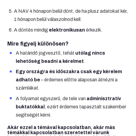
A NAV 4 hónapon belül dönt, de ha plusz adatokat kér,
1 hónapon belül válaszolnod kell.
A döntés mindig
elektronikusan
érkezik.
Mire figyelj különösen?
A határidő jogvesztő, tehát
utólag nincs
lehetőség beadni a kérelmet
.
Egy országra és időszakra csak egy kérelem
adható be
– érdemes előtte alaposan átnézni a
számlákat.
A folyamat egyszerű, de tele van
adminisztratív
buktatókkal
, ezért érdemes tapasztalt szakember
segítségét kérni.
Akár ezzel a témával kapcsolatban, akár más
témákkal kapcsolatban szeretettel várunk