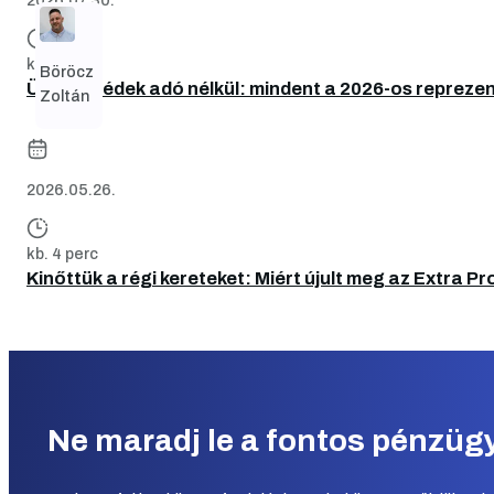
kb. 3 perc
Böröcz
Üzleti ebédek adó nélkül: mindent a 2026-os reprez
Zoltán
2026.05.26.
kb. 4 perc
Kinőttük a régi kereteket: Miért újult meg az Extra Pr
Ne maradj le a fontos pénzügyi