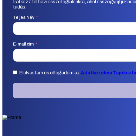
Iratkozz fel havi összefoglalónkra, ahol összegyűjtjük ne
tudás.
Teljes Név
E-mail cím
Elolvastam és elfogadom az
Adatkezelési Tájékozt