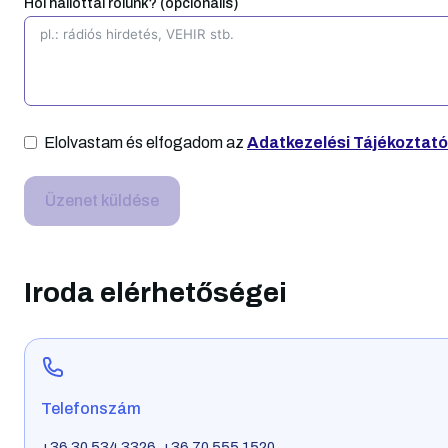
Hol hallottál rólunk? (opcionális)
vá
és
mu
sz
ho
sz
jó
Elolvastam és elfogadom az
Adatkezelési Tájékoztató
re
ut
Üzenet küldése
ho
le
ud
te
Iroda elérhetőségei
Telefonszám
+36 30 534 3326, +36 70 555 1520