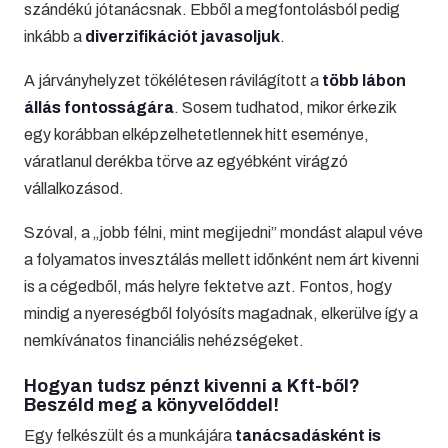
szándékú jótanácsnak. Ebből a megfontolásból pedig
inkább a
diverzifikációt javasoljuk
.
A járványhelyzet tökélétesen rávilágított a
több lábon
állás fontosságára
. Sosem tudhatod, mikor érkezik
egy korábban elképzelhetetlennek hitt eseménye,
váratlanul derékba törve az egyébként virágzó
vállalkozásod.
Szóval, a „jobb félni, mint megijedni” mondást alapul véve
a folyamatos invesztálás mellett időnként nem árt kivenni
is a cégedből, más helyre fektetve azt. Fontos, hogy
mindig a nyereségből folyósíts magadnak, elkerülve így a
nemkívánatos financiális nehézségeket.
Hogyan tudsz pénzt kivenni a Kft-ből?
Beszéld meg a könyvelőddel!
Egy felkészült és a munkájára
tanácsadásként is