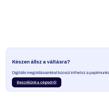
Készen állsz a váltásra?
Digitális megoldásainkkal búcsút inthetsz a papírmun
Beszéljünk a cégedről