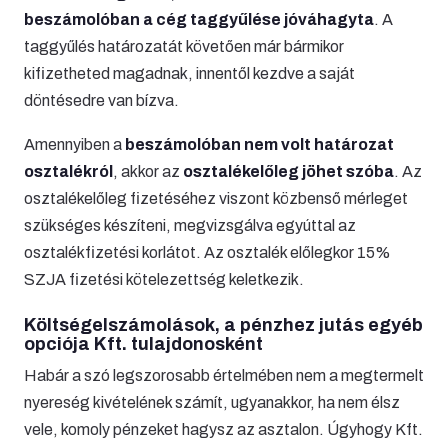
beszámolóban a cég taggyűlése jóváhagyta
. A
taggyűlés határozatát követően már bármikor
kifizetheted magadnak, innentől kezdve a saját
döntésedre van bízva.
Amennyiben a
beszámolóban nem volt határozat
osztalékról
, akkor az
osztalékelőleg jöhet szóba
. Az
osztalékelőleg fizetéséhez viszont közbenső mérleget
szükséges készíteni, megvizsgálva egyúttal az
osztalékfizetési korlátot. Az osztalék előlegkor 15%
SZJA fizetési kötelezettség keletkezik.
Költségelszámolások, a pénzhez jutás egyéb
opciója Kft. tulajdonosként
Habár a szó legszorosabb értelmében nem a megtermelt
nyereség kivételének számít, ugyanakkor, ha nem élsz
vele, komoly pénzeket hagysz az asztalon. Úgyhogy Kft.