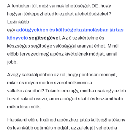
A fentieken túl, még vannak lehetőségek DE, hogy
hogyan térképezheted ki ezeket a lehetőségeket?
Leginkább
egy
adóügyekben és költségelszámolásban jártas
könyvelő
segítségével
. Az ő szakértelme és
készséges segítsége valósággal aranyat érhet. Minél
előbb tervezed meg a pénz kivételének módját, annál
jobb.
Avagy kalkulálj időben azzal, hogy pontosan mennyit,
mikor és milyen módon szeretnél kivenni a
vállalkozásodból? Tekints erre úgy, mintha csak egy üzleti
tervet raknál össze, amin a céged stabil és kiszámítható
működése múlik.
Ha sikerül előre fixálnod a pénzhez jutás költséghatékony
és leginkább optimális módját, azzal elejét veheted a