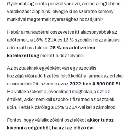
Gyakorlatilag arról a pénzről van szó, amiért a legtöbben
vállalkozást alapítunk, elvégre ki ne szeretne kemény
munkával megtermelt nyereséghez hozzájutni?
Habár a munkabérrel összevetve itt alacsonyabbak az
adóterhek, a 15% SZJA és 13 % szociális hozzájárulási
adó miatt osztalékot
28 %-os adófizetési
kötelezettség
mellett tudsz felvenni.
Az osztaléknak egyébként van egy szociális
hozzájárulási adó fizetési felső korlátja, aminek az értéke
a minimálbér 24-szerese azaz
2022-ben 4 800 000 Ft
.
Ha vállalkozóként a jövedelmed meghaladja ezt az
értéket, akkor nem kell szocho-t fizetned az osztalék
után. Tehát kizárólag a 15% SZJA-val kell számolnod.
Fontos, hogy vállalkozóként osztalékot
akkor tudsz
kivenni a cégedből, ha azt az előző évi