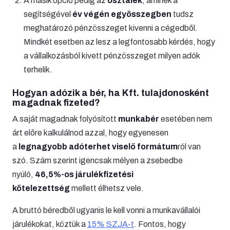
A másik opció pedig az
osztalék
, aminek a
segítségével
év végén egyösszegben
tudsz
meghatározó pénzösszeget kivenni a cégedből.
Mindkét esetben az lesz a legfontosabb kérdés, hogy
a vállalkozásból kivett pénzösszeget milyen adók
terhelik.
Hogyan adózik a bér, ha Kft. tulajdonosként
magadnak fizeted?
A saját magadnak folyósított
munkabér
esetében nem
árt előre kalkulálnod azzal, hogy egyenesen
a
legnagyobb adóterhet viselő formátum
ról van
szó. Szám szerint igencsak mélyen a zsebedbe
nyúló,
46,5%-os járulékfizetési
kötelezettség
mellett élhetsz vele.
A bruttó béredből ugyanis le kell vonni a munkavállalói
járulékokat, köztük a
15% SZJA-t
. Fontos, hogy