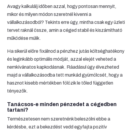
Avagy kalkulálj időben azzal, hogy pontosan mennyit,
mikor és milyen módon szeretnél kivenni a
vállalkozásodból? Tekints erre úgy, mintha csak egy üzleti
tervet raknál össze, amin a céged stabil és kiszámítható
működése múlik.
Ha sikerül előre fixálnod a pénzhez jutás költséghatékony
és leginkább optimális módját, azzal elejét veheted a
nemkívánatos kapkodásnak. Ráadásul úgy élvezheted
majd a vállalkozásodba tett munkád gyümölcsét, hogy a
hasznot kisebb mértékben fölözik le tőled független
tényezők.
Tanácsos-e minden pénzedet a cégedben
tartani?
Természetesen nem szeretnénk beleszólni ebbe a
kérdésbe, ezt a bekezdést vedd egyfajta pozitív