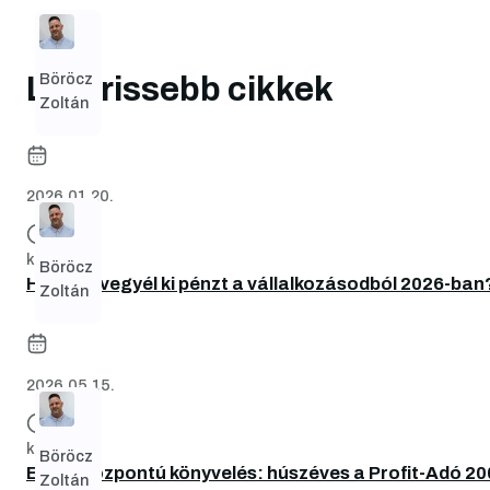
Böröcz
Legfrissebb cikkek
Zoltán
2026.01.20.
kb. 7 perc
Böröcz
Hogyan vegyél ki pénzt a vállalkozásodból 2026-ban
Zoltán
2026.05.15.
kb. 6 perc
Böröcz
Emberközpontú könyvelés: húszéves a Profit-Adó 20
Zoltán