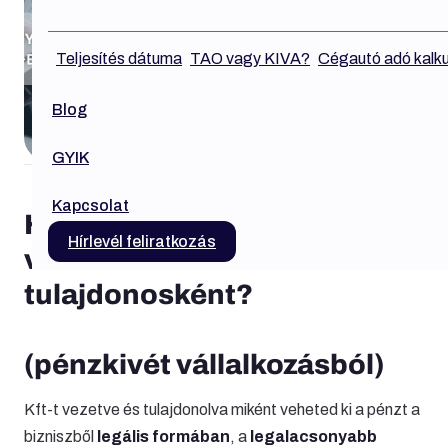
Teljesítés dátuma
TAO vagy KIVA?
Cégautó adó kalku
Blog
GYIK
Kapcsolat
Hogyan vehetsz ki pénzt a
Hírlevél feliratkozás
vállalkozásodból Kft.
tulajdonosként?
(pénzkivét vállalkozásból)
Kft-t vezetve és tulajdonolva miként veheted ki a pénzt a
bizniszből
legális formában
, a
legalacsonyabb