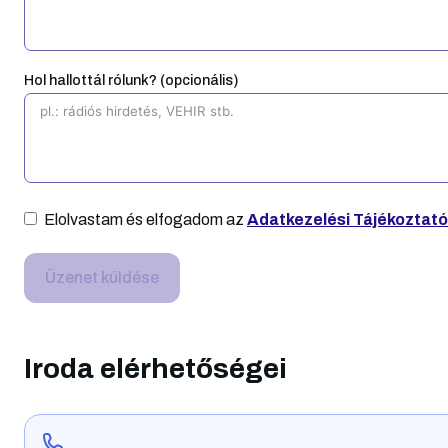
informatikai
vállalkozáson.
eszközökkel, körültekintő
naprakész
tudással támogatják a
Hol hallottál rólunk? (opcionális)
vállalkozásunkat. – Ponto
és precíz a
munkavégzésük és
számomra egy új élmény,
hogy kötelezettségeinkrő
szóló adatszolgáltatásuk
jóval határidő előtt már
Elolvastam és elfogadom az
Adatkezelési Tájékoztató
rendelkezésünkre áll. – N
utolsó sorban említeném,
Üzenet küldése
hogy „Zolik” 🙂 fiatalosak,
lendületesek és rendkívül
udvariasak. Hosszú távra
tervezünk Velük. 🙂
Iroda elérhetőségei