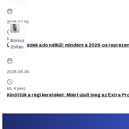
2026.07.30.
kb. 3 perc
Böröcz
Üzleti ebédek adó nélkül: mindent a 2026-os reprez
Zoltán
2026.05.26.
kb. 4 perc
Kinőttük a régi kereteket: Miért újult meg az Extra Pr