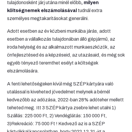
tulajdonosként járj utána minél előbb
, milyen
költségnemek elszámolásával
tudnál extra
személyes megtakarításokat generálni.
Adott esetben az év közbeni munkába járás, adott
esetben a vállalkozás tulajdonában álló gépjármű, az
iroda helyiség és az alkalmazott munkaeszközök, az
önfejlesztésed és a képzéseid, az utazásaid, és még sok
egyéb tényező teremthet esélyt a költségek
elszámolására.
A fenti lehetőségeken kívül még SZÉP kártyára való
utalással is kiveheted jövedelmet melynek a bérnél
kedvezőbb az adózása, 2022-ban 28% adóteher mellett
teheted meg. Itt 3 SZÉP kártya zsebre lehet utalni 1)
Szállás: 225 000 Ft, 2) Vendéglátás: 150 000 Ft,
3)Rekreáció: 75 000 Ft ! Kedvező az is a SZÉP
kártyákkal kapcsolatban, hogy 2022.12.31-ig a