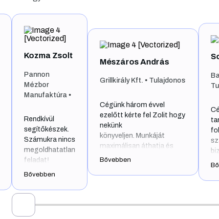
Somogyiné Pintér Lív
Mészáros András
Bakony Pack ‘98 Bt. •
Grillkirály Kft. • Tulajdonos
Tulajdonos
Cégünk három évvel
Cégvezetőként fontosna
ezelőtt kérte fel Zolit hogy
tartom, hogy a
nekünk
folyamatosan változó jogi
könyveljen. Munkáját
számviteli környezetben,
maximálisan áthatja és
biztonságban tudjam 20
meghatározza a
Bővebben
éves múltra visszatekintő
Bővebben
precizitás, pontosság,
vállalkozásunkat.
rugalmasság és jókedv.
Olyan könyvelőirodát
Különösen precíz a
…
kerestem, ahol nem rám
számlákat és egyéb
hárul minden adminisztrat
dokumentumokat illetően,