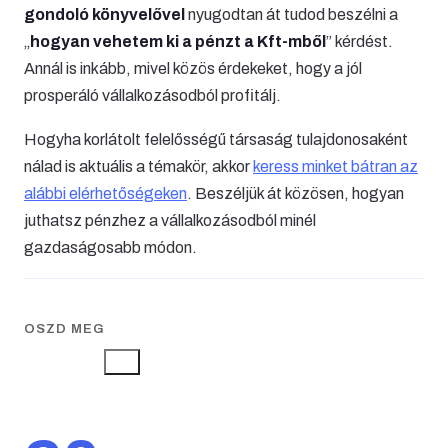
gondoló könyvelővel
nyugodtan át tudod beszélni a
„
hogyan vehetem ki a pénzt a Kft-mből
” kérdést.
Annál is inkább, mivel közös érdekeket, hogy a jól
prosperáló vállalkozásodból profitálj.
Hogyha korlátolt felelősségű társaság tulajdonosaként
nálad is aktuális a témakör, akkor
keress minket bátran az
alábbi elérhetőségeken
. Beszéljük át közösen, hogyan
juthatsz pénzhez a vállalkozásodból minél
gazdaságosabb módon.
OSZD MEG