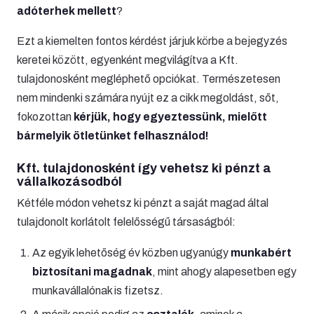
adóterhek mellett
?
Ezt a kiemelten fontos kérdést járjuk körbe a bejegyzés
keretei között, egyenként megvilágítva a Kft.
tulajdonosként megléphető opciókat. Természetesen
nem mindenki számára nyújt ez a cikk megoldást, sőt,
fokozottan
kérjük, hogy egyeztessünk, mielőtt
bármelyik ötletünket felhasználod!
Kft. tulajdonosként így vehetsz ki pénzt a
vállalkozásodból
Kétféle módon vehetsz ki pénzt a saját magad által
tulajdonolt korlátolt felelősségű társaságból:
Az egyik lehetőség év közben ugyanúgy
munkabért
biztosítani magadnak
, mint ahogy alapesetben egy
munkavállalónak is fizetsz.