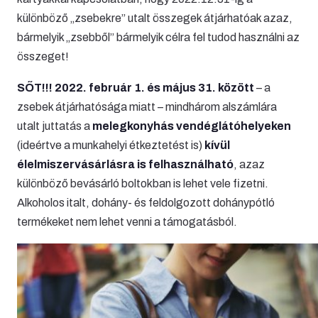
különböző „zsebekre” utalt összegek átjárhatóak azaz,
bármelyik „zsebből” bármelyik célra fel tudod használni az
összeget!
SŐT!!!
2022. február 1. és május 31. között
– a
zsebek átjárhatósága miatt – mindhárom alszámlára
utalt juttatás a
melegkonyhás vendéglátóhelyeken
(ideértve a munkahelyi étkeztetést is)
kívül
élelmiszervásárlásra is felhasználható
, azaz
különböző bevásárló boltokban is lehet vele fizetni.
Alkoholos italt, dohány- és feldolgozott dohánypótló
termékeket nem lehet venni a támogatásból.