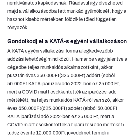
nemkívánatos kapkodásnak. Ráadásul úgy élvezheted
majd a vállalkozásodba tett munkád gyümölcsét, hogy a
hasznot kisebb mértékben fölözik le tőled független
tényezők.
Gondolkodj el a KATÁ-s egyéni vállalkozáson
A KATA egyéni vállalkozási forma a legkedvezőbb
adózási lehetőség mind közül. Ha már be vagy jelentve a
cégedbe teljes munkaidős alkalmazottként, akkor
pusztán éves 350.000Ft(325.000Ft) adóért (ebből
50.000Ft KATA iparűzési adó 2022-ben ez 25 000 Ft,
mert a COVID miatt csökkentették az iparűzési adó
mértékét), ha teljes munkaidős KATÁ-ról van szó, akkor
éves 650.000Ft(625.000Ft) adóért (ebből 50.000Ft
KATA iparűzési adó 2022-ben ez 25 000 Ft, mert a
COVID miatt csökkentették az iparűzési adó mértékét)
tudsz évente 12.000.000Ft jövedelmet termelni