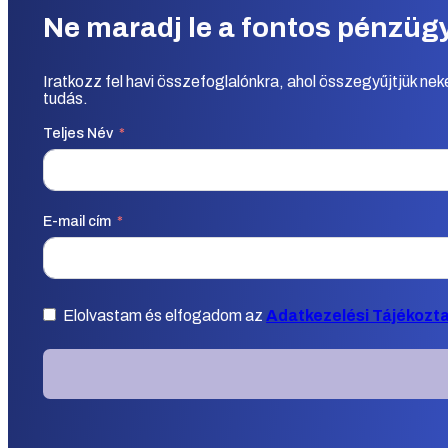
Ne maradj le a fontos pénzügyi
Iratkozz fel havi összefoglalónkra, ahol összegyűjtjük ne
tudás.
Teljes Név
E-mail cím
Elolvastam és elfogadom az
Adatkezelési Tájékozt