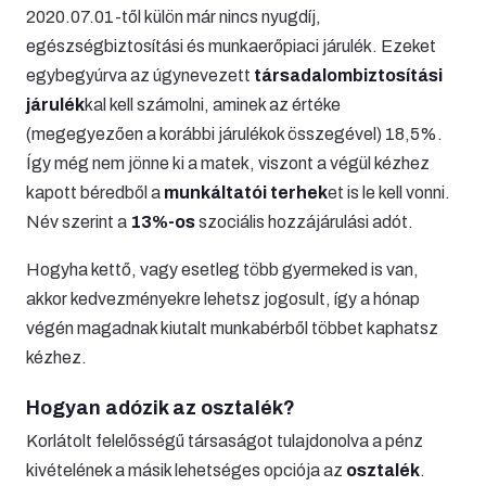
2020.07.01-től külön már nincs nyugdíj,
egészségbiztosítási és munkaerőpiaci járulék. Ezeket
egybegyúrva az úgynevezett
társadalombiztosítási
járulék
kal kell számolni, aminek az értéke
(megegyezően a korábbi járulékok összegével) 18,5%.
Így még nem jönne ki a matek, viszont a végül kézhez
kapott béredből a
munkáltatói terhek
et is le kell vonni.
Név szerint a
13%-os
szociális hozzájárulási adót.
Hogyha kettő, vagy esetleg több gyermeked is van,
akkor kedvezményekre lehetsz jogosult, így a hónap
végén magadnak kiutalt munkabérből többet kaphatsz
kézhez.
Hogyan adózik az osztalék?
Korlátolt felelősségű társaságot tulajdonolva a pénz
kivételének a másik lehetséges opciója az
osztalék
.