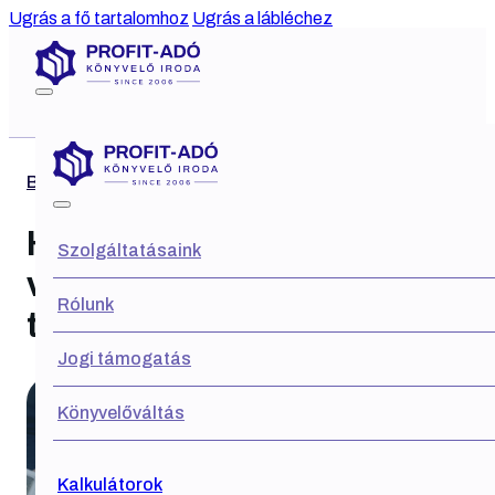
Ugrás a fő tartalomhoz
Ugrás a lábléchez
Blog
Hogyan vehetsz ki pénzt a
Szolgáltatásaink
vállalkozásodból Kft.
Rólunk
tulajdonosként?
Jogi támogatás
Könyvelőváltás
Kalkulátorok