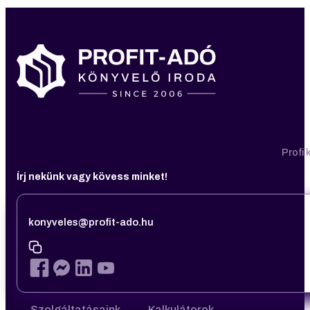
Profi
Írj nekünk vagy kövess minket!
konyveles@profit-ado.hu
Szolgáltatásaink
Kalkulátorok